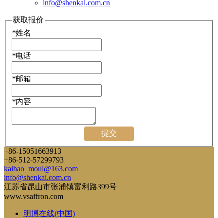
info@shenkai.com.cn
获取报价
*
姓名
*
电话
*
邮箱
*
内容
提交
+86-15051663913
+86-512-57299793
kaihao_moul@163.com
info@shenkai.com.cn
江苏省昆山市张浦镇富利路399号
www.vsaffron.com
明博在线(中国)