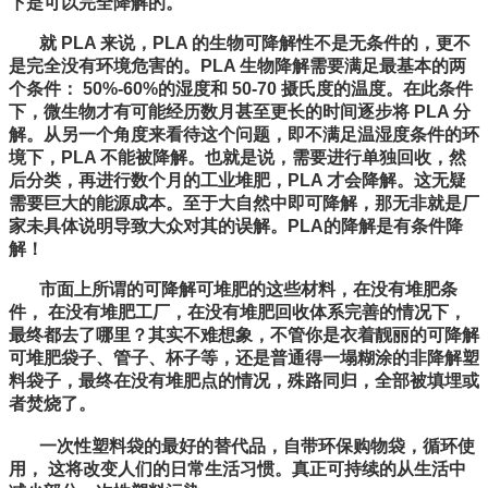
下是可以完全降解的。
就 PLA 来说，PLA 的生物可降解性不是无条件的，更不
是完全没有环境危害的。PLA 生物降解需要满足最基本的两
个条件： 50%-60%的湿度和 50-70 摄氏度的温度。在此条件
下，微生物才有可能经历数月甚至更长的时间逐步将 PLA 分
解。从另一个角度来看待这个问题，即不满足温湿度条件的环
境下，PLA 不能被降解。也就是说，需要进行单独回收，然
后分类，再进行数个月的工业堆肥，PLA 才会降解。这无疑
需要巨大的能源成本。至于大自然中即可降解，那无非就是厂
家未具体说明导致大众对其的误解。PLA的降解是有条件降
解！
市面上所谓的可降解可堆肥的这些材料，在没有堆肥条
件， 在没有堆肥工厂，在没有堆肥回收体系完善的情况下，
最终都去了哪里？其实不难想象，不管你是衣着靓丽的可降解
可堆肥袋子、管子、杯子等，还是普通得一塌糊涂的非降解塑
料袋子，最终在没有堆肥点的情况，殊路同归，全部被填埋或
者焚烧了。
一次性塑料袋的最好的替代品，自带环保购物袋，循环使
用， 这将改变人们的日常生活习惯。真正可持续的从生活中