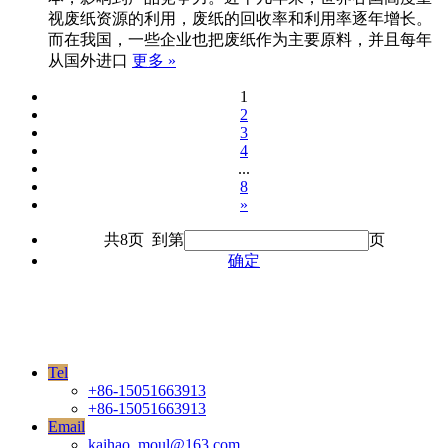
视废纸资源的利用，废纸的回收率和利用率逐年增长。
而在我国，一些企业也把废纸作为主要原料，并且每年
从国外进口
更多 »
1
2
3
4
...
8
»
共8页 到第
页
确定
Tel
+86-15051663913
+86-15051663913
Email
kaihao_moul@163.com