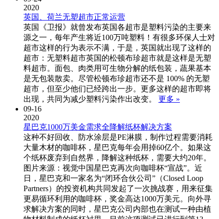
2020
英国、荷兰无塑超市正常运营
英国《卫报》就曾发布英国各超市是塑料污染的主要来
源之一，每年产生将近100万吨塑料！有很多环保人士对
超市这样的行为表示不满，于是，英国就出现了这样的
超市：无塑料超市英国的松顿布珍超市就是这样是无塑
料超市。面包、肉类用可生物分解的纸包装，蔬果基本
是无包装散卖。尽管松顿布珍超市还不是 100% 的无塑
超市，但至少他们已经跨出一步。更多这样的超市即将
出现，共同为减少塑料污染作出改变。
更多 »
09-16
2020
星巴克1000万美金需求全降解纸杯解决方案
这种不好回收、防水涂层是PE淋膜，制作过程需要消耗
大量木材的咖啡杯，星巴克每年会用掉60亿个。如果这
个纸杯废弃到自然界，降解这种纸杯，需要大约20年。
图片来源：视觉中国星巴克再次向咖啡杯“宣战”。近
日，星巴克和一家名为“闭环合伙公司”（Closed Loop
Partners）的投资机构共同发起了一次挑战赛，用来征集
更易循环利用的咖啡杯，奖金高达1000万美元。向外寻
求解决方案的同时，星巴克公司内部也在测试一种由植