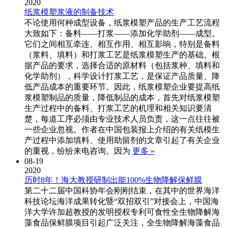
2020
纸浆模塑浆液的制备技术
不论使用何种成型设备，纸浆模塑产品的生产工艺流程
大致如下：备料——打浆——添加化学助剂——成型。
它们之间相互牵连、相互作用、相互影响，特别是备料
（浆料、填料）和打浆工艺是纸浆模塑生产的基础。根
据产品的要求，选择合适的原材料（包括浆种、填料和
化学助剂），科学设计打浆工艺，是保证产品质量、降
低产品成本的重要环节。因此，纸浆模塑企业要提高纸
浆模塑制品的质量，降低制品的成本，首先对纸浆模塑
生产过程中的备料、打浆工艺的机理和相关知识要清
楚，每道工序必须由专业技术人员负责，这一点往往被
一些企业忽视。作者在中国包装报上介绍的有关纸模生
产过程中添加填料、使用助留剂的文章引起了有关企业
的重视，纷纷来电咨询。因为
更多 »
08-19
2020
历时8年！海大教授研制出能100%生物降解保鲜膜
第二十二届中国科协年会刚刚结束，在其中的世界海洋
科技论坛海洋成果转化暨“双招双引”对接会上，中国海
洋大学许加超教授的发明授权专利可食性全生物降解海
藻食品保鲜膜项目引起广泛关注，全生物降解海藻食品