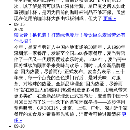
物材料制成的纸杯衬里，目前这项测试已进行到第13
次，以了解是否可以防止液体泄漏。星巴克之所以如此
重视咖啡杯，是因为目前的咖啡杯制品不够环保。虽然
现在使用的咖啡杯大多由纸板制成，但为了
更多 »
09-15
2020
禁吸管！换包装！打造绿色餐厅！餐饮巨头麦当劳还有
什么招？
今年，是麦当劳进入中国内地市场的30周年，从1990年
深圳第一家餐厅，发展至全国3500多家餐厅，麦当劳陪
伴了一代又一代顾客度过欢乐时光。 2020年，麦当劳中
国将继续为顾客带来美味与欢乐，同时，其全新品牌理
念“因为热爱，尽善而行”正式发布。麦当劳表示，三十
年来，每一个点亮的金色拱门背后，是对美味、对服
务、对地球的热爱。全新品牌理念“因为热爱，尽善而
行”旨在鼓励人们继续用热爱创造更多可能，用善意带来
更多美好。在全新品牌理念正式宣布后，麦当劳中国于6
月30日发布了这一理念下的首项环保举措——逐步停用
塑料吸管。6月30日起，北京、上海、广州、深圳近千家
餐厅的堂食及外带将率先实施，消费者可通过新型杯
更
多 »
09-10