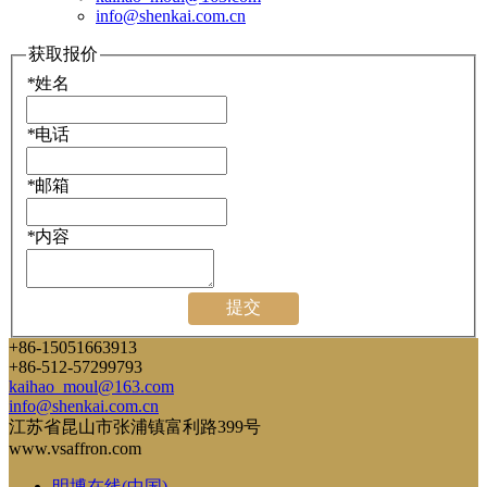
info@shenkai.com.cn
获取报价
*
姓名
*
电话
*
邮箱
*
内容
提交
+86-15051663913
+86-512-57299793
kaihao_moul@163.com
info@shenkai.com.cn
江苏省昆山市张浦镇富利路399号
www.vsaffron.com
明博在线(中国)