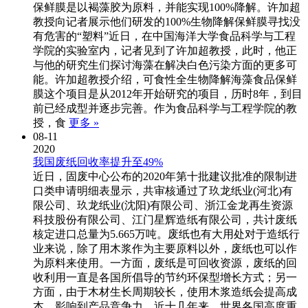
保鲜膜是以褐藻胶为原料，并能实现100%降解。许加超
教授向记者展示他们研发的100%生物降解保鲜膜寻找没
有危害的“塑料”近日，在中国海洋大学食品科学与工程
学院的实验室内，记者见到了许加超教授，此时，他正
与他的研究生们探讨海藻在解决白色污染方面的更多可
能。许加超教授介绍，可食性全生物降解海藻食品保鲜
膜这个项目是从2012年开始研究的项目，历时8年，到目
前已经成型并逐步完善。作为食品科学与工程学院的教
授，食
更多 »
08-11
2020
我国废纸回收率提升至49%
近日，固废中心公布的2020年第十批建议批准的限制进
口类申请明细表显示，共审核通过了玖龙纸业(河北)有
限公司、玖龙纸业(沈阳)有限公司、浙江金龙再生资源
科技股份有限公司、江门星辉造纸有限公司，共计废纸
核定进口总量为5.665万吨。废纸也有大用处对于造纸行
业来说，除了用木浆作为主要原料以外，废纸也可以作
为原料来使用。一方面，废纸是可回收资源，废纸的回
收利用一直是各国所倡导的节约环保型增长方式；另一
方面，由于木材生长周期较长，使用木浆造纸会提高成
本，影响到产品竞争力。近十几年来，世界各国高度重